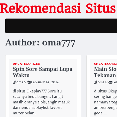
Skip
Rekomendasi Situs 
to
content
Author:
oma777
UNCATEGORIZED
UNCATEGORI
Spin Sore Sampai Lupa
Main Slo
Waktu
Tekanan
oma777
February 14, 2026
oma777
Fe
di situs Okeplay777 Sore itu
di situs Okep
rasanya beda banget. Langit
sering bange
masih oranye tipis, angin masuk
namanya teg
dari jendela, playlist favorit
ambisi penge
muter pelan,…
gede.…