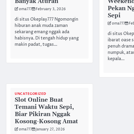
Banyak Aturan
Weekend,
Pekan Ng
oma777
February 3, 2026
Sepi
di situs Okeplay777 Ngomongin
oma777
Fe
hiburan anak muda zaman
sekarang emang nggak ada
di situs Oke
habisnya. Di tengah hidup yang
ibarat oase s
makin padat, tugas…
penuh drama 
numpuk, atau
kepala…
UNCATEGORIZED
Slot Online Buat
Temani Waktu Sepi,
Biar Pikiran Nggak
Kosong-Kosong Amat
oma777
January 27, 2026