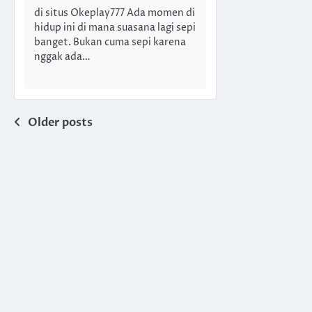
di situs Okeplay777 Ada momen di
hidup ini di mana suasana lagi sepi
banget. Bukan cuma sepi karena
nggak ada…
Posts
Older posts
navigation