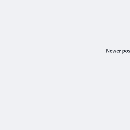
Newer pos