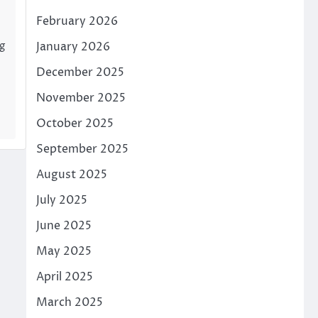
February 2026
January 2026
ng
December 2025
November 2025
October 2025
September 2025
August 2025
July 2025
June 2025
May 2025
April 2025
March 2025