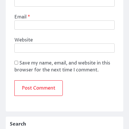
Email
*
Website
Save my name, email, and website in this
browser for the next time I comment.
Search