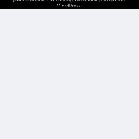
WordPress
.