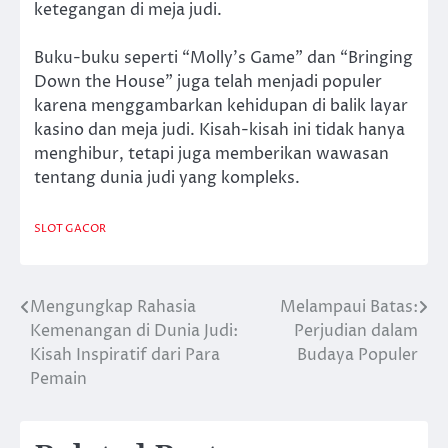
ketegangan di meja judi.
Buku-buku seperti “Molly’s Game” dan “Bringing
Down the House” juga telah menjadi populer
karena menggambarkan kehidupan di balik layar
kasino dan meja judi. Kisah-kisah ini tidak hanya
menghibur, tetapi juga memberikan wawasan
tentang dunia judi yang kompleks.
SLOT GACOR
Mengungkap Rahasia
Melampaui Batas:
Post
Kemenangan di Dunia Judi:
Perjudian dalam
navigation
Kisah Inspiratif dari Para
Budaya Populer
Pemain