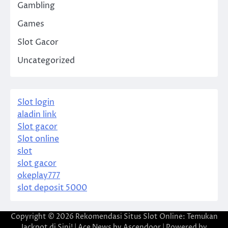
Gambling
Games
Slot Gacor
Uncategorized
Slot login
aladin link
Slot gacor
Slot online
slot
slot gacor
okeplay777
slot deposit 5000
Copyright © 2026
Rekomendasi Situs Slot Online: Temukan
Jackpot di Sini!
| Ace News by
Ascendoor
| Powered by