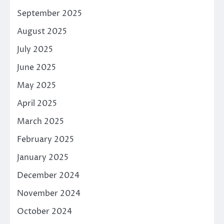
September 2025
August 2025
July 2025
June 2025
May 2025
April 2025
March 2025
February 2025
January 2025
December 2024
November 2024
October 2024