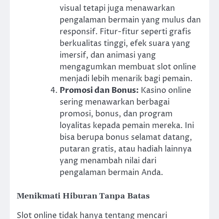
visual tetapi juga menawarkan
pengalaman bermain yang mulus dan
responsif. Fitur-fitur seperti grafis
berkualitas tinggi, efek suara yang
imersif, dan animasi yang
mengagumkan membuat slot online
menjadi lebih menarik bagi pemain.
Promosi dan Bonus:
Kasino online
sering menawarkan berbagai
promosi, bonus, dan program
loyalitas kepada pemain mereka. Ini
bisa berupa bonus selamat datang,
putaran gratis, atau hadiah lainnya
yang menambah nilai dari
pengalaman bermain Anda.
Menikmati Hiburan Tanpa Batas
Slot online tidak hanya tentang mencari