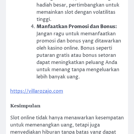
hadiah besar, pertimbangkan untuk
memainkan slot dengan volatilitas
tinggi.
Manfaatkan Promosi dan Bonus:
Jangan ragu untuk memanfaatkan
promosi dan bonus yang ditawarkan
oleh kasino online. Bonus seperti
putaran gratis atau bonus setoran
dapat meningkatkan peluang Anda
untuk menang tanpa mengeluarkan
lebih banyak uang.
https://villarozajo.com
Kesimpulan
Slot online tidak hanya menawarkan kesempatan
untuk memenangkan uang, tetapi juga
menyediakan hiburan tanpa batas yang dapat