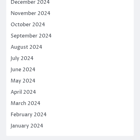
December 2024
November 2024
October 2024
September 2024
August 2024
July 2024
June 2024
May 2024
April 2024
March 2024
February 2024
January 2024