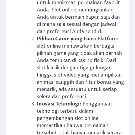
untuk menikmati permainan favorit
Anda. Slot online memungkinkan
Anda untuk bermain kapan saja dan
di mana saja sesuai dengan jadwal
dan preferensi Anda sendiri.
Pilihan Game yang Luas:
Platform
slot online menawarkan berbagai
pilihan game yang tidak akan pernah
Anda temukan di kasino fisik. Dari
slot klasik dengan tiga gulungan
hingga slot video yang menampilkan
animasi canggih dan fitur bonus yang
menarik, ada sesuatu untuk setiap
selera dan preferensi.
Inovasi Teknologi:
Penggunaan
teknologi terbaru dalam
pengembangan slot online
memastikan bahwa permainan
tersebut tidak hanya menarik secara