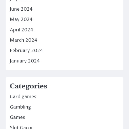
June 2024
May 2024
April 2024
March 2024
February 2024
January 2024
Categories
Card games
Gambling
Games
Slot Gacor