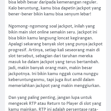
bisa lebih besar daripada kemenangan reguler.
Kalo beruntung, kamu bisa dapetin jackpot yang
bener-bener bikin kamu bisa senyum lebar!
Ngomong-ngomong soal jackpot, inilah yang
bikin main slot online semakin seru. Jackpot ini
bisa bikin kamu langsung loncat kegirangan.
Apalagi sekarang banyak slot yang punya jackpot
progresif. Artinya, setiap kali seseorang main di
slot tersebut, sebagian dari taruhan mereka
masuk ke dalam jackpot yang terus bertambah.
Jadi, makin banyak orang main, makin besar
jackpotnya. Ini bikin kamu nggak cuma nunggu
keberuntunganmu, tapi juga ikut andil dalam
memeriahkan jackpot yang makin menggiurkan.
Dan yang paling penting, jangan lupa untuk
mengecek RTP atau Return to Player di slot yang
kamu mainkan. RTP ini adalah persentase rata-