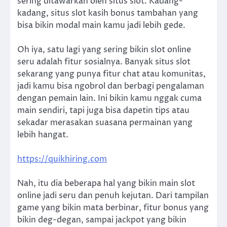
sering ditawarkan oleh situs slot. Kadang-
kadang, situs slot kasih bonus tambahan yang
bisa bikin modal main kamu jadi lebih gede.
Oh iya, satu lagi yang sering bikin slot online
seru adalah fitur sosialnya. Banyak situs slot
sekarang yang punya fitur chat atau komunitas,
jadi kamu bisa ngobrol dan berbagi pengalaman
dengan pemain lain. Ini bikin kamu nggak cuma
main sendiri, tapi juga bisa dapetin tips atau
sekadar merasakan suasana permainan yang
lebih hangat.
https://quikhiring.com
Nah, itu dia beberapa hal yang bikin main slot
online jadi seru dan penuh kejutan. Dari tampilan
game yang bikin mata berbinar, fitur bonus yang
bikin deg-degan, sampai jackpot yang bikin