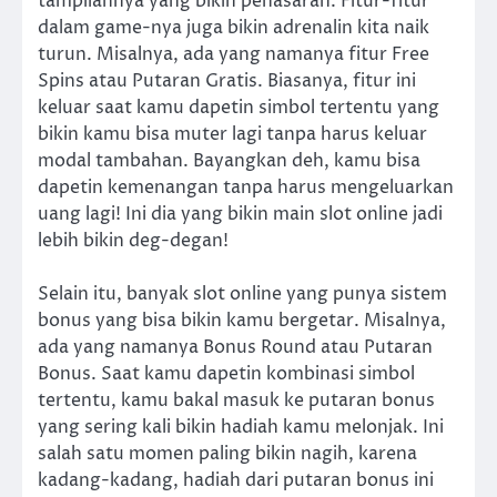
tampilannya yang bikin penasaran. Fitur-fitur
dalam game-nya juga bikin adrenalin kita naik
turun. Misalnya, ada yang namanya fitur Free
Spins atau Putaran Gratis. Biasanya, fitur ini
keluar saat kamu dapetin simbol tertentu yang
bikin kamu bisa muter lagi tanpa harus keluar
modal tambahan. Bayangkan deh, kamu bisa
dapetin kemenangan tanpa harus mengeluarkan
uang lagi! Ini dia yang bikin main slot online jadi
lebih bikin deg-degan!
Selain itu, banyak slot online yang punya sistem
bonus yang bisa bikin kamu bergetar. Misalnya,
ada yang namanya Bonus Round atau Putaran
Bonus. Saat kamu dapetin kombinasi simbol
tertentu, kamu bakal masuk ke putaran bonus
yang sering kali bikin hadiah kamu melonjak. Ini
salah satu momen paling bikin nagih, karena
kadang-kadang, hadiah dari putaran bonus ini