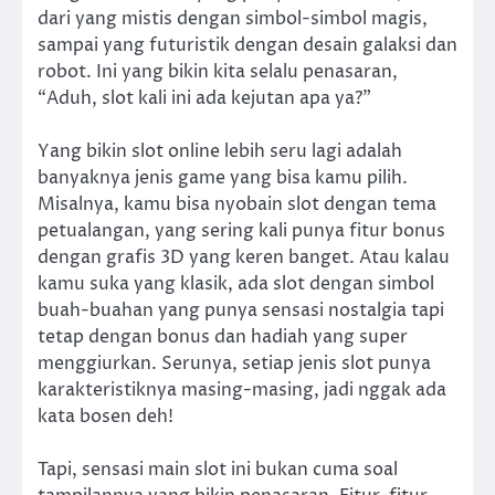
dari yang mistis dengan simbol-simbol magis,
sampai yang futuristik dengan desain galaksi dan
robot. Ini yang bikin kita selalu penasaran,
“Aduh, slot kali ini ada kejutan apa ya?”
Yang bikin slot online lebih seru lagi adalah
banyaknya jenis game yang bisa kamu pilih.
Misalnya, kamu bisa nyobain slot dengan tema
petualangan, yang sering kali punya fitur bonus
dengan grafis 3D yang keren banget. Atau kalau
kamu suka yang klasik, ada slot dengan simbol
buah-buahan yang punya sensasi nostalgia tapi
tetap dengan bonus dan hadiah yang super
menggiurkan. Serunya, setiap jenis slot punya
karakteristiknya masing-masing, jadi nggak ada
kata bosen deh!
Tapi, sensasi main slot ini bukan cuma soal