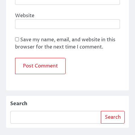
Website
Save my name, email, and website in this
browser for the next time I comment.
Search
Search