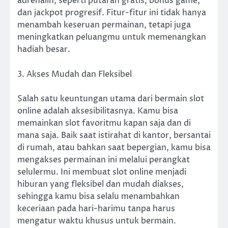
adrenalin, seperti putaran gratis, bonus game,
dan jackpot progresif. Fitur-fitur ini tidak hanya
menambah keseruan permainan, tetapi juga
meningkatkan peluangmu untuk memenangkan
hadiah besar.
3. Akses Mudah dan Fleksibel
Salah satu keuntungan utama dari bermain slot
online adalah aksesibilitasnya. Kamu bisa
memainkan slot favoritmu kapan saja dan di
mana saja. Baik saat istirahat di kantor, bersantai
di rumah, atau bahkan saat bepergian, kamu bisa
mengakses permainan ini melalui perangkat
selulermu. Ini membuat slot online menjadi
hiburan yang fleksibel dan mudah diakses,
sehingga kamu bisa selalu menambahkan
keceriaan pada hari-harimu tanpa harus
mengatur waktu khusus untuk bermain.