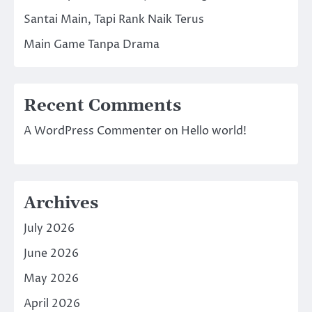
Santai Main, Tapi Rank Naik Terus
Main Game Tanpa Drama
Recent Comments
A WordPress Commenter
on
Hello world!
Archives
July 2026
June 2026
May 2026
April 2026