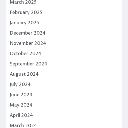
March 2025
February 2025
January 2025
December 2024
November 2024
October 2024
September 2024
August 2024
July 2024
June 2024
May 2024
April 2024
March 2024