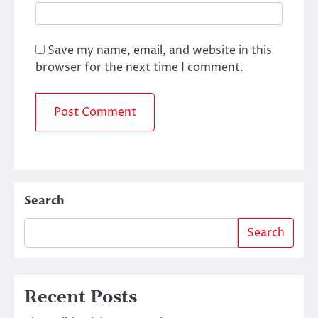
Save my name, email, and website in this
browser for the next time I comment.
Search
Search
Recent Posts