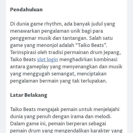
Pendahuluan
Di dunia game rhythm, ada banyak judul yang
menawarkan pengalaman unik bagi para
penggemar musik dan tantangan. Salah satu
game yang menonjol adalah “Taiko Beats”.
Terinspirasi oleh tradisi permainan drum Jepang,
Taiko Beats
slot login
menghadirkan kombinasi
antara gameplay yang menyenangkan dan musik
yang menggugah semangat, menciptakan
pengalaman bermain yang tak terlupakan.
Latar Belakang
Taiko Beats mengajak pemain untuk menjelajahi
dunia yang penuh dengan irama dan melodi.
Dalam game ini, pemain berperan sebagai
pemain drum yang mengendalikan karakter yang