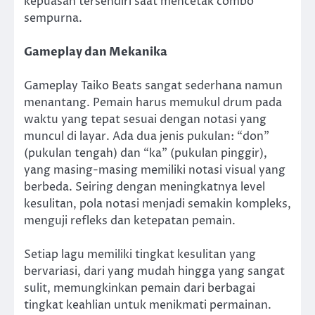
kepuasan tersendiri saat mencetak combo
sempurna.
Gameplay dan Mekanika
Gameplay Taiko Beats sangat sederhana namun
menantang. Pemain harus memukul drum pada
waktu yang tepat sesuai dengan notasi yang
muncul di layar. Ada dua jenis pukulan: “don”
(pukulan tengah) dan “ka” (pukulan pinggir),
yang masing-masing memiliki notasi visual yang
berbeda. Seiring dengan meningkatnya level
kesulitan, pola notasi menjadi semakin kompleks,
menguji refleks dan ketepatan pemain.
Setiap lagu memiliki tingkat kesulitan yang
bervariasi, dari yang mudah hingga yang sangat
sulit, memungkinkan pemain dari berbagai
tingkat keahlian untuk menikmati permainan.