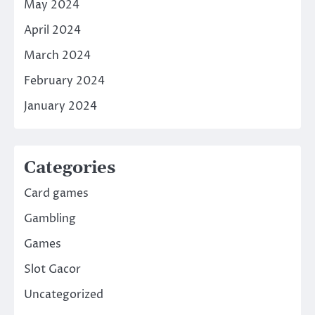
May 2024
April 2024
March 2024
February 2024
January 2024
Categories
Card games
Gambling
Games
Slot Gacor
Uncategorized