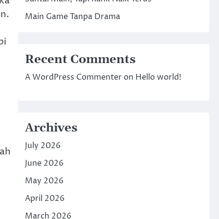
ka
n.
Main Game Tanpa Drama
pi
Recent Comments
A WordPress Commenter
on
Hello world!
Archives
July 2026
bah
June 2026
May 2026
April 2026
March 2026