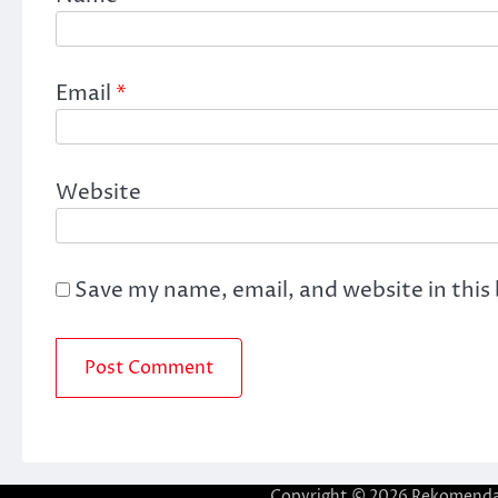
Email
*
Website
Save my name, email, and website in this
Copyright © 2026
Rekomendasi