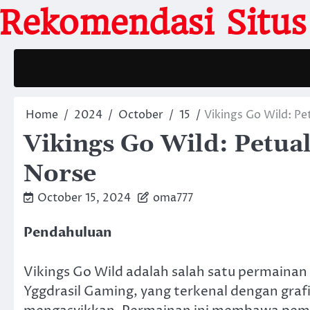
Skip
Rekomendasi Situs 
to
content
Home
2024
October
15
Vikings Go Wild: Pe
Vikings Go Wild: Petua
Norse
October 15, 2024
oma777
Pendahuluan
Vikings Go Wild adalah salah satu permainan 
Yggdrasil Gaming, yang terkenal dengan grafi