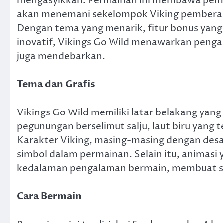
mengasyikkan. Permainan ini membawa pemai
akan menemani sekelompok Viking pemberan
Dengan tema yang menarik, fitur bonus yan
inovatif, Vikings Go Wild menawarkan penga
juga mendebarkan.
Tema dan Grafis
Vikings Go Wild memiliki latar belakang ya
pegunungan berselimut salju, laut biru yang
Karakter Viking, masing-masing dengan desa
simbol dalam permainan. Selain itu, animasi
kedalaman pengalaman bermain, membuat s
Cara Bermain