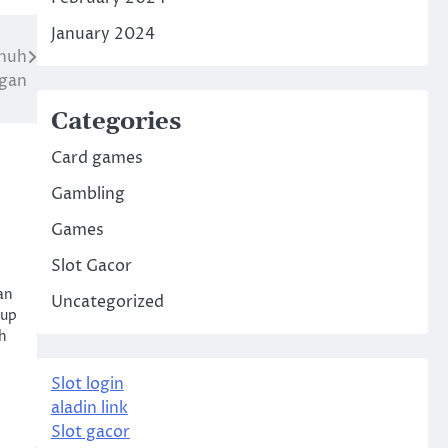
January 2024
enuh
gan
Categories
Card games
Gambling
Games
Slot Gacor
an
Uncategorized
dup
h
Slot login
aladin link
Slot gacor