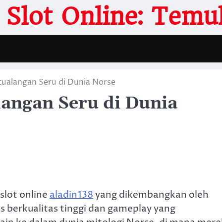
Slot Online: Temuk
tualangan Seru di Dunia Norse
langan Seru di Dunia
slot online
aladin138
yang dikembangkan oleh
s berkualitas tinggi dan gameplay yang