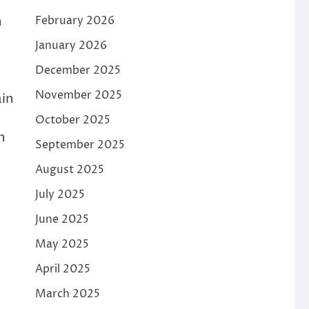
n
February 2026
January 2026
December 2025
November 2025
ain
October 2025
h
September 2025
August 2025
July 2025
June 2025
May 2025
April 2025
March 2025