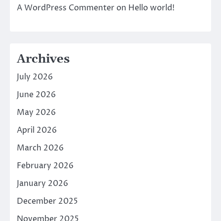
A WordPress Commenter
on
Hello world!
Archives
July 2026
June 2026
May 2026
April 2026
March 2026
February 2026
January 2026
December 2025
November 2025