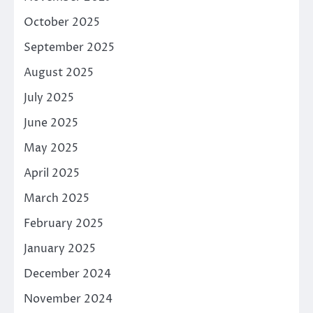
October 2025
September 2025
August 2025
July 2025
June 2025
May 2025
April 2025
March 2025
February 2025
January 2025
December 2024
November 2024