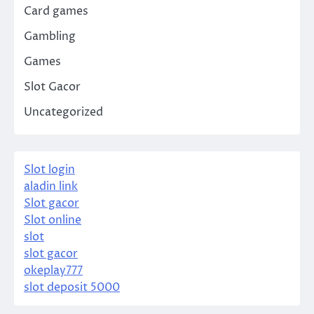
Card games
Gambling
Games
Slot Gacor
Uncategorized
Slot login
aladin link
Slot gacor
Slot online
slot
slot gacor
okeplay777
slot deposit 5000