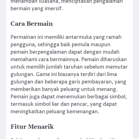
menambah suasana, menciptakan pengalaman
bermain yang imersif.
Cara Bermain
Permainan ini memiliki antarmuka yang ramah
pengguna, sehingga baik pemula maupun
pemain berpengalaman dapat dengan mudah
memahami cara bermainnya. Pemain diharuskan
untuk memilih jumlah taruhan sebelum memutar
gulungan. Game ini biasanya terdiri dari lima
gulungan dan beberapa garis pembayaran, yang
memberikan banyak peluang untuk menang.
Pemain juga dapat menemukan berbagai simbol,
termasuk simbol liar dan pencar, yang dapat
meningkatkan peluang kemenangan.
Fitur Menarik