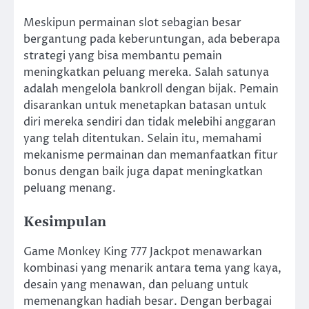
Meskipun permainan slot sebagian besar
bergantung pada keberuntungan, ada beberapa
strategi yang bisa membantu pemain
meningkatkan peluang mereka. Salah satunya
adalah mengelola bankroll dengan bijak. Pemain
disarankan untuk menetapkan batasan untuk
diri mereka sendiri dan tidak melebihi anggaran
yang telah ditentukan. Selain itu, memahami
mekanisme permainan dan memanfaatkan fitur
bonus dengan baik juga dapat meningkatkan
peluang menang.
Kesimpulan
Game Monkey King 777 Jackpot menawarkan
kombinasi yang menarik antara tema yang kaya,
desain yang menawan, dan peluang untuk
memenangkan hadiah besar. Dengan berbagai