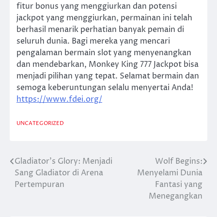
fitur bonus yang menggiurkan dan potensi
jackpot yang menggiurkan, permainan ini telah
berhasil menarik perhatian banyak pemain di
seluruh dunia. Bagi mereka yang mencari
pengalaman bermain slot yang menyenangkan
dan mendebarkan, Monkey King 777 Jackpot bisa
menjadi pilihan yang tepat. Selamat bermain dan
semoga keberuntungan selalu menyertai Anda!
https://www.fdei.org/
UNCATEGORIZED
Gladiator’s Glory: Menjadi
Wolf Begins:
Post
Sang Gladiator di Arena
Menyelami Dunia
navigation
Pertempuran
Fantasi yang
Menegangkan