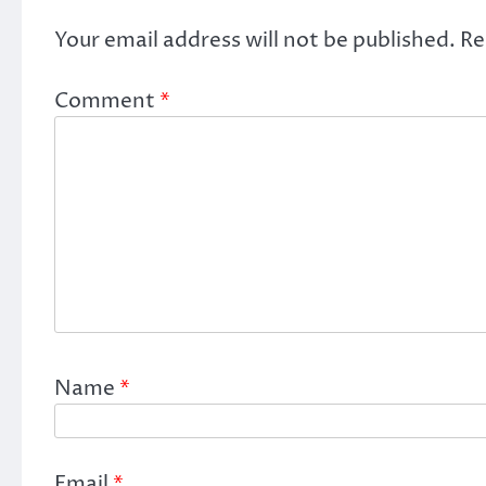
Your email address will not be published.
Re
Comment
*
Name
*
Email
*