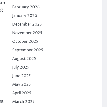
dah
February 2026
ng
January 2026
December 2025
November 2025
October 2025
September 2025
August 2025
July 2025
g
June 2025
May 2025
April 2025
sa
March 2025