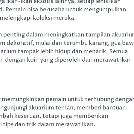
 ikan-ikan eksotis lainnya, setiap jenis ikan
iri. Pemain bisa berusaha untuk mengumpulkan
 melengkapi koleksi mereka.
ran penting dalam meningkatkan tampilan akuariu
m dekoratif, mulai dari terumbu karang, gua ba
uarium tampak lebih hidup dan menarik. Semua
an dengan koin yang diperoleh dari merawat ikan
ang memungkinkan pemain untuk terhubung denga
engunjungi akuarium teman, memberi bantuan,
ambah keseruan, tetapi juga memberikan
 tips dan trik dalam merawat ikan.