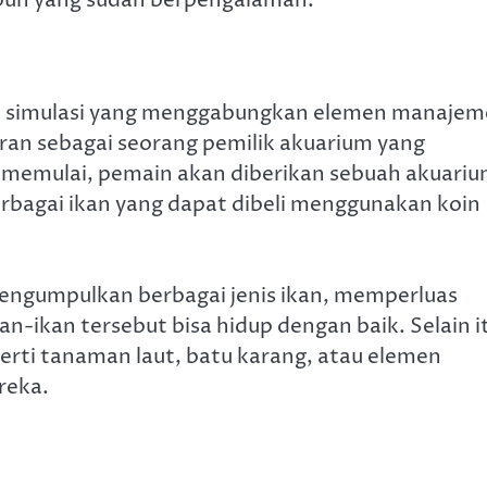
un yang sudah berpengalaman.
an simulasi yang menggabungkan elemen manaje
an sebagai seorang pemilik akuarium yang
k memulai, pemain akan diberikan sebuah akuari
rbagai ikan yang dapat dibeli menggunakan koin
engumpulkan berbagai jenis ikan, memperluas
n-ikan tersebut bisa hidup dengan baik. Selain i
rti tanaman laut, batu karang, atau elemen
reka.