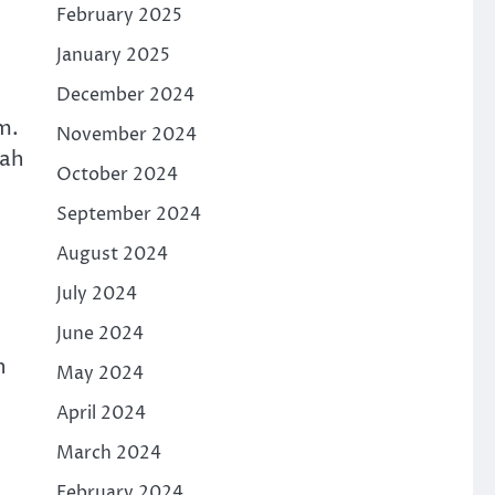
February 2025
January 2025
December 2024
m.
November 2024
wah
October 2024
September 2024
August 2024
July 2024
June 2024
n
May 2024
April 2024
March 2024
February 2024