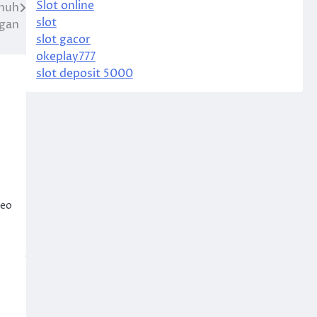
Slot online
enuh
slot
gan
slot gacor
okeplay777
slot deposit 5000
deo