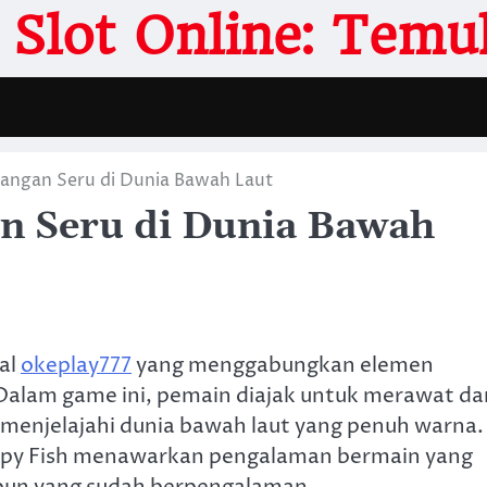
Slot Online: Temuk
langan Seru di Dunia Bawah Laut
an Seru di Dunia Bawah
al
okeplay777
yang menggabungkan elemen
 Dalam game ini, pemain diajak untuk merawat da
 menjelajahi dunia bawah laut yang penuh warna.
ppy Fish menawarkan pengalaman bermain yang