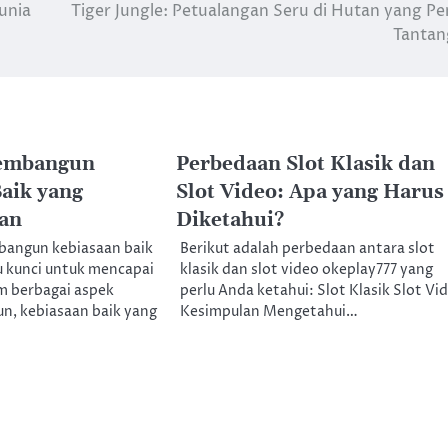
unia
Tiger Jungle: Petualangan Seru di Hutan yang P
Tantan
embangun
Perbedaan Slot Klasik dan
aik yang
Slot Video: Apa yang Harus
tan
Diketahui?
angun kebiasaan baik
Berikut adalah perbedaan antara slot
u kunci untuk mencapai
klasik dan slot video okeplay777 yang
m berbagai aspek
perlu Anda ketahui: Slot Klasik Slot Vi
n, kebiasaan baik yang
Kesimpulan Mengetahui…