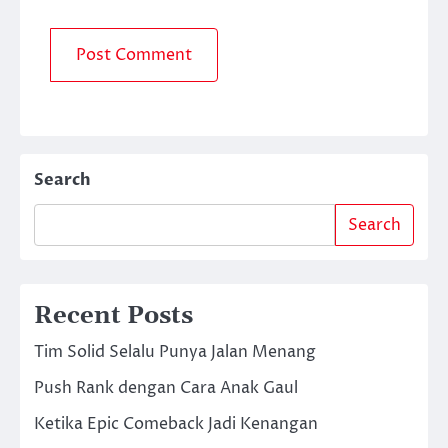
Search
Search
Recent Posts
Tim Solid Selalu Punya Jalan Menang
Push Rank dengan Cara Anak Gaul
Ketika Epic Comeback Jadi Kenangan