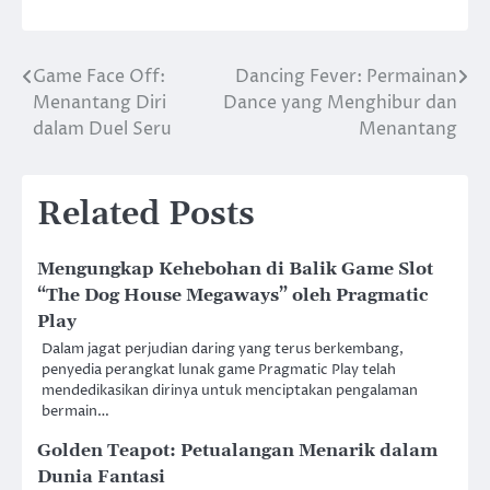
Game Face Off:
Dancing Fever: Permainan
Post
Menantang Diri
Dance yang Menghibur dan
navigation
dalam Duel Seru
Menantang
Related Posts
Mengungkap Kehebohan di Balik Game Slot
“The Dog House Megaways” oleh Pragmatic
Play
Dalam jagat perjudian daring yang terus berkembang,
penyedia perangkat lunak game Pragmatic Play telah
mendedikasikan dirinya untuk menciptakan pengalaman
bermain…
Golden Teapot: Petualangan Menarik dalam
Dunia Fantasi