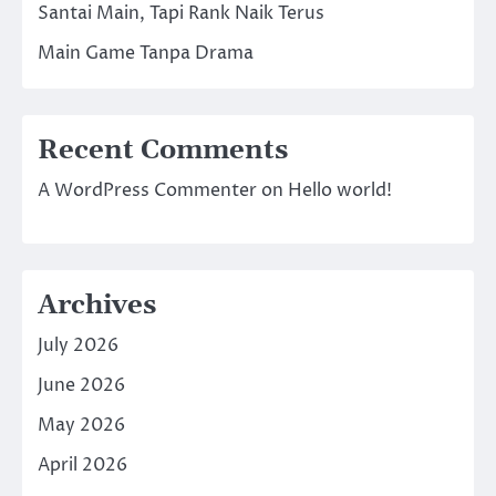
Santai Main, Tapi Rank Naik Terus
Main Game Tanpa Drama
Recent Comments
A WordPress Commenter
on
Hello world!
Archives
July 2026
June 2026
May 2026
April 2026