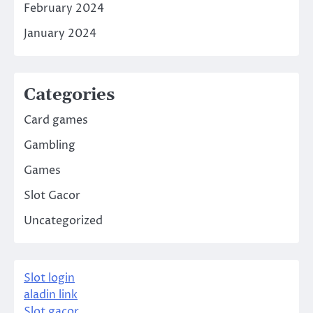
February 2024
January 2024
Categories
Card games
Gambling
Games
Slot Gacor
Uncategorized
Slot login
aladin link
Slot gacor