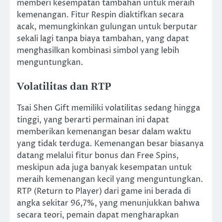
memberi kesempatan tambahan untuk meraih
kemenangan. Fitur Respin diaktifkan secara
acak, memungkinkan gulungan untuk berputar
sekali lagi tanpa biaya tambahan, yang dapat
menghasilkan kombinasi simbol yang lebih
menguntungkan.
Volatilitas dan RTP
Tsai Shen Gift memiliki volatilitas sedang hingga
tinggi, yang berarti permainan ini dapat
memberikan kemenangan besar dalam waktu
yang tidak terduga. Kemenangan besar biasanya
datang melalui fitur bonus dan Free Spins,
meskipun ada juga banyak kesempatan untuk
meraih kemenangan kecil yang menguntungkan.
RTP (Return to Player) dari game ini berada di
angka sekitar 96,7%, yang menunjukkan bahwa
secara teori, pemain dapat mengharapkan