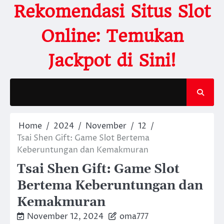
Skip
Rekomendasi Situs Slot
to
content
Online: Temukan
Jackpot di Sini!
Home
2024
November
12
Tsai Shen Gift: Game Slot Bertema
Keberuntungan dan Kemakmuran
Tsai Shen Gift: Game Slot
Bertema Keberuntungan dan
Kemakmuran
November 12, 2024
oma777