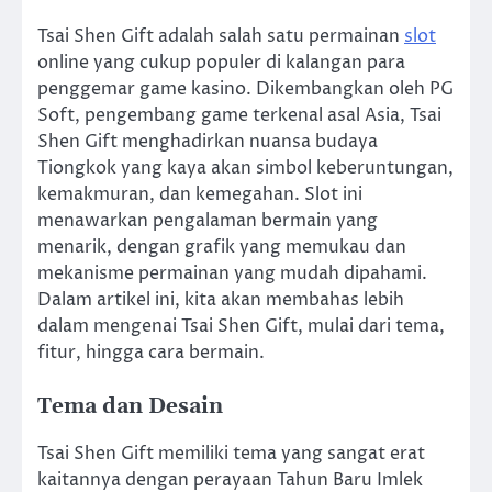
Tsai Shen Gift adalah salah satu permainan
slot
online yang cukup populer di kalangan para
penggemar game kasino. Dikembangkan oleh PG
Soft, pengembang game terkenal asal Asia, Tsai
Shen Gift menghadirkan nuansa budaya
Tiongkok yang kaya akan simbol keberuntungan,
kemakmuran, dan kemegahan. Slot ini
menawarkan pengalaman bermain yang
menarik, dengan grafik yang memukau dan
mekanisme permainan yang mudah dipahami.
Dalam artikel ini, kita akan membahas lebih
dalam mengenai Tsai Shen Gift, mulai dari tema,
fitur, hingga cara bermain.
Tema dan Desain
Tsai Shen Gift memiliki tema yang sangat erat
kaitannya dengan perayaan Tahun Baru Imlek