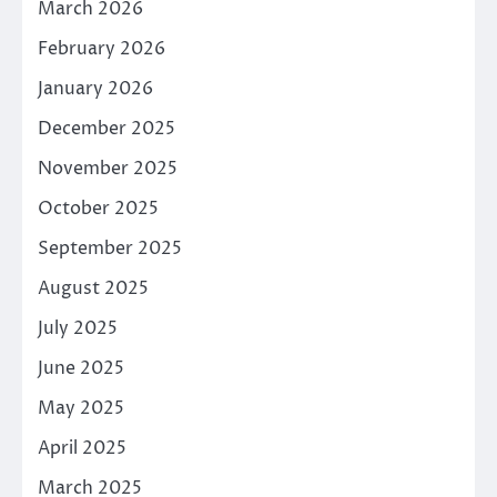
March 2026
February 2026
January 2026
December 2025
November 2025
October 2025
September 2025
August 2025
July 2025
June 2025
May 2025
April 2025
March 2025