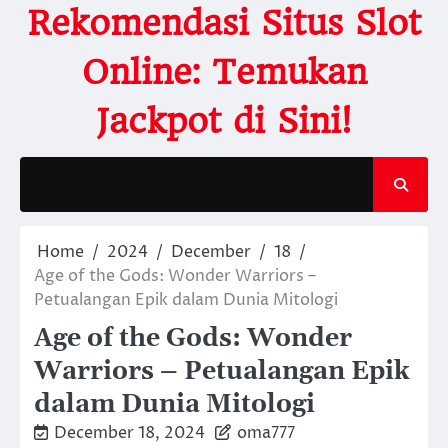
Skip
Rekomendasi Situs Slot
to
content
Online: Temukan
Jackpot di Sini!
Home
2024
December
18
Age of the Gods: Wonder Warriors –
Petualangan Epik dalam Dunia Mitologi
Age of the Gods: Wonder
Warriors – Petualangan Epik
dalam Dunia Mitologi
December 18, 2024
oma777