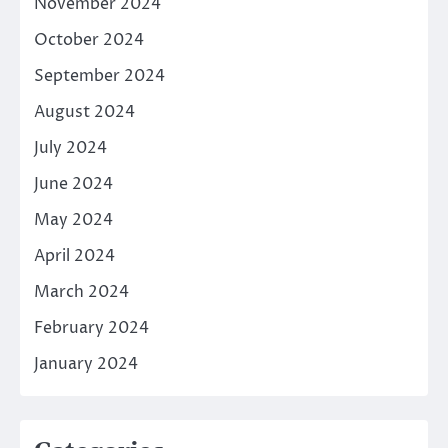
November 2024
October 2024
September 2024
August 2024
July 2024
June 2024
May 2024
April 2024
March 2024
February 2024
January 2024