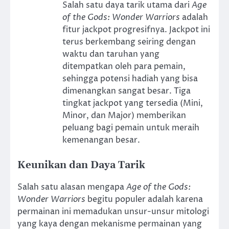
Salah satu daya tarik utama dari
Age
of the Gods: Wonder Warriors
adalah
fitur jackpot progresifnya. Jackpot ini
terus berkembang seiring dengan
waktu dan taruhan yang
ditempatkan oleh para pemain,
sehingga potensi hadiah yang bisa
dimenangkan sangat besar. Tiga
tingkat jackpot yang tersedia (Mini,
Minor, dan Major) memberikan
peluang bagi pemain untuk meraih
kemenangan besar.
Keunikan dan Daya Tarik
Salah satu alasan mengapa
Age of the Gods:
Wonder Warriors
begitu populer adalah karena
permainan ini memadukan unsur-unsur mitologi
yang kaya dengan mekanisme permainan yang