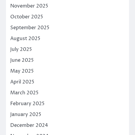
November 2025
October 2025
September 2025
August 2025
July 2025
June 2025
May 2025
April 2025
March 2025
February 2025
January 2025
December 2024