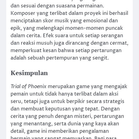
dan sesuai dengan suasana permainan.
Komposer yang terlibat dalam proyek ini berhasil
menciptakan skor musik yang emosional dan
epik, yang melengkapi momen-momen puncak
dalam cerita. Efek suara untuk setiap serangan
dan reaksi musuh juga dirancang dengan cermat,
memperkuat kesan bahwa setiap pertarungan
adalah sebuah pertempuran yang sengit.
Kesimpulan
Trial of Phoenix
merupakan game yang mengajak
pemain untuk tidak hanya terlibat dalam aksi
seru, tetapi juga untuk berpikir secara strategis
dan membuat keputusan yang tepat. Dengan
cerita yang penuh dengan misteri, pertarungan
yang menantang, serta dunia yang kaya akan
detail, game ini memberikan pengalaman
bermain yang sangat memuaskan. Bagi para