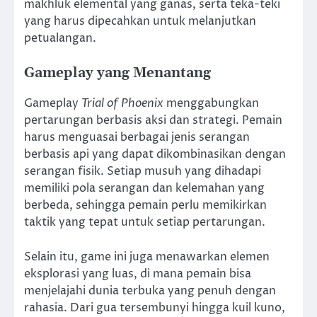
makhluk elemental yang ganas, serta teka-teki
yang harus dipecahkan untuk melanjutkan
petualangan.
Gameplay yang Menantang
Gameplay
Trial of Phoenix
menggabungkan
pertarungan berbasis aksi dan strategi. Pemain
harus menguasai berbagai jenis serangan
berbasis api yang dapat dikombinasikan dengan
serangan fisik. Setiap musuh yang dihadapi
memiliki pola serangan dan kelemahan yang
berbeda, sehingga pemain perlu memikirkan
taktik yang tepat untuk setiap pertarungan.
Selain itu, game ini juga menawarkan elemen
eksplorasi yang luas, di mana pemain bisa
menjelajahi dunia terbuka yang penuh dengan
rahasia. Dari gua tersembunyi hingga kuil kuno,