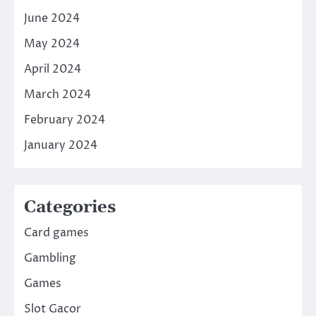
June 2024
May 2024
April 2024
March 2024
February 2024
January 2024
Categories
Card games
Gambling
Games
Slot Gacor