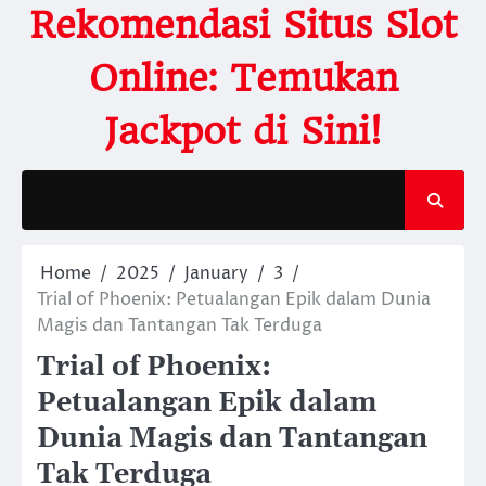
Skip
Rekomendasi Situs Slot
to
content
Online: Temukan
Jackpot di Sini!
Home
2025
January
3
Trial of Phoenix: Petualangan Epik dalam Dunia
Magis dan Tantangan Tak Terduga
Trial of Phoenix:
Petualangan Epik dalam
Dunia Magis dan Tantangan
Tak Terduga