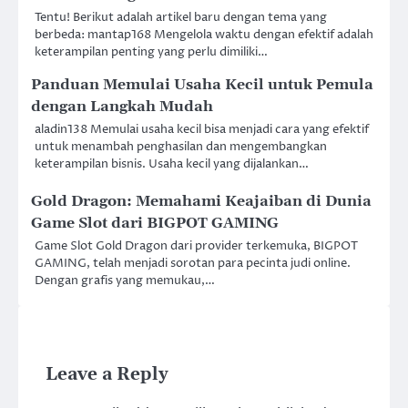
Tentu! Berikut adalah artikel baru dengan tema yang
berbeda: mantap168 Mengelola waktu dengan efektif adalah
keterampilan penting yang perlu dimiliki…
Panduan Memulai Usaha Kecil untuk Pemula
dengan Langkah Mudah
aladin138 Memulai usaha kecil bisa menjadi cara yang efektif
untuk menambah penghasilan dan mengembangkan
keterampilan bisnis. Usaha kecil yang dijalankan…
Gold Dragon: Memahami Keajaiban di Dunia
Game Slot dari BIGPOT GAMING
Game Slot Gold Dragon dari provider terkemuka, BIGPOT
GAMING, telah menjadi sorotan para pecinta judi online.
Dengan grafis yang memukau,…
Leave a Reply