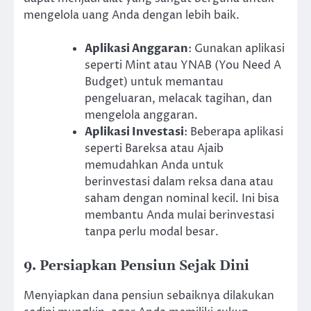
mengelola uang Anda dengan lebih baik.
Aplikasi Anggaran
: Gunakan aplikasi
seperti Mint atau YNAB (You Need A
Budget) untuk memantau
pengeluaran, melacak tagihan, dan
mengelola anggaran.
Aplikasi Investasi
: Beberapa aplikasi
seperti Bareksa atau Ajaib
memudahkan Anda untuk
berinvestasi dalam reksa dana atau
saham dengan nominal kecil. Ini bisa
membantu Anda mulai berinvestasi
tanpa perlu modal besar.
9. Persiapkan Pensiun Sejak Dini
Menyiapkan dana pensiun sebaiknya dilakukan