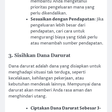
membantu Anda mengetahui
prioritas pengeluaran mana yang
perlu dikendalikan.
Sesuaikan dengan Pendapatan
: Jika
pengeluaran lebih besar dari
pendapatan, cari cara untuk
mengurangi biaya yang tidak perlu
atau menambah sumber pendapatan.
3. Sisihkan Dana Darurat
Dana darurat adalah dana yang disiapkan untuk
menghadapi situasi tak terduga, seperti
kecelakaan, kehilangan pekerjaan, atau
kebutuhan mendesak lainnya. Mempunyai dana
darurat akan memberi Anda rasa aman dan
menghindari utang.
Ciptakan Dana Darurat Sebesar 3-