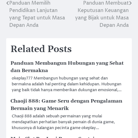
Panduan Memilih
Panduan Membuat
Post
Pendidikan Lanjutan
Keputusan Keuangan
navigation
yang Tepat untuk Masa
yang Bijak untuk Masa
Depan Anda
Depan Anda
Related Posts
Panduan Membangun Hubungan yang Sehat
dan Bermakna
okeplay777 Membangun hubungan yang sehat dan
bermakna adalah hal penting dalam kehidupan. Hubungan
yang baik tidak hanya memberikan dukungan emosional,…
Chaoji 888: Game Seru dengan Pengalaman
Bermain yang Menarik
Chaoji 888 adalah sebuah permainan yang mulai
mendapatkan perhatian banyak pemain di dunia game,
khususnya di kalangan pecinta game okeplay…