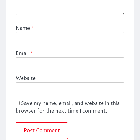
Name
*
Email
*
Website
Save my name, email, and website in this
browser for the next time I comment.