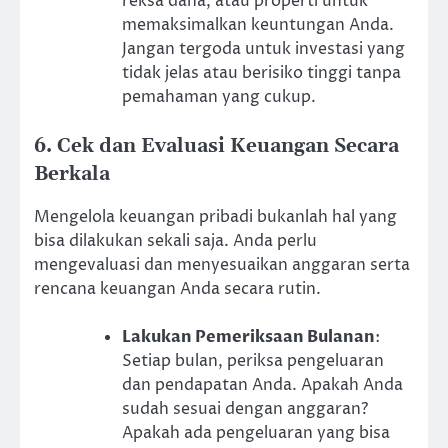
reksa dana, atau properti untuk
memaksimalkan keuntungan Anda.
Jangan tergoda untuk investasi yang
tidak jelas atau berisiko tinggi tanpa
pemahaman yang cukup.
6. Cek dan Evaluasi Keuangan Secara
Berkala
Mengelola keuangan pribadi bukanlah hal yang
bisa dilakukan sekali saja. Anda perlu
mengevaluasi dan menyesuaikan anggaran serta
rencana keuangan Anda secara rutin.
Lakukan Pemeriksaan Bulanan
:
Setiap bulan, periksa pengeluaran
dan pendapatan Anda. Apakah Anda
sudah sesuai dengan anggaran?
Apakah ada pengeluaran yang bisa