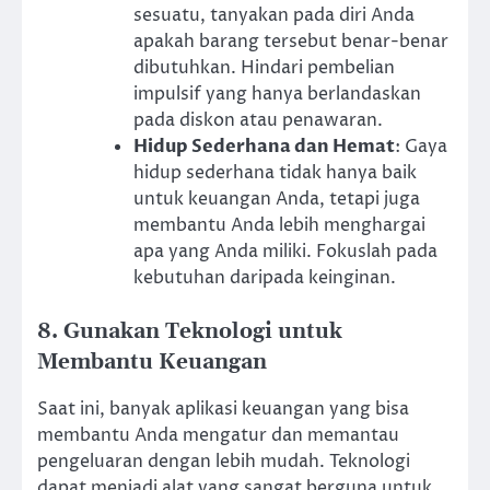
sesuatu, tanyakan pada diri Anda
apakah barang tersebut benar-benar
dibutuhkan. Hindari pembelian
impulsif yang hanya berlandaskan
pada diskon atau penawaran.
Hidup Sederhana dan Hemat
: Gaya
hidup sederhana tidak hanya baik
untuk keuangan Anda, tetapi juga
membantu Anda lebih menghargai
apa yang Anda miliki. Fokuslah pada
kebutuhan daripada keinginan.
8. Gunakan Teknologi untuk
Membantu Keuangan
Saat ini, banyak aplikasi keuangan yang bisa
membantu Anda mengatur dan memantau
pengeluaran dengan lebih mudah. Teknologi
dapat menjadi alat yang sangat berguna untuk