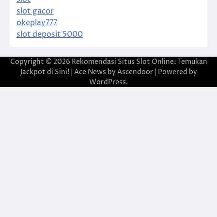
slot gacor
okeplay777
slot deposit 5000
Copyright © 2026
Rekomendasi Situs Slot Online: Temukan
Jackpot di Sini!
| Ace News by
Ascendoor
| Powered by
WordPress
.