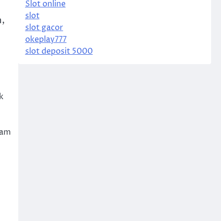
Slot online
slot
,
slot gacor
okeplay777
slot deposit 5000
k
lam