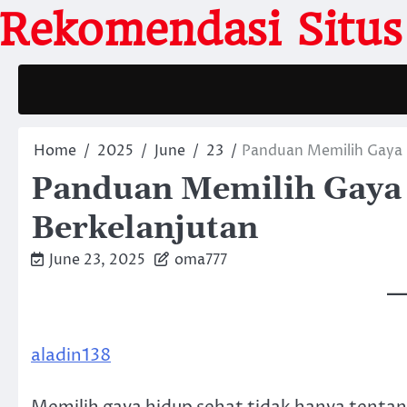
Skip
Rekomendasi Situs 
to
content
Home
2025
June
23
Panduan Memilih Gaya 
Panduan Memilih Gaya 
Berkelanjutan
June 23, 2025
oma777
aladin138
Memilih gaya hidup sehat tidak hanya tentan