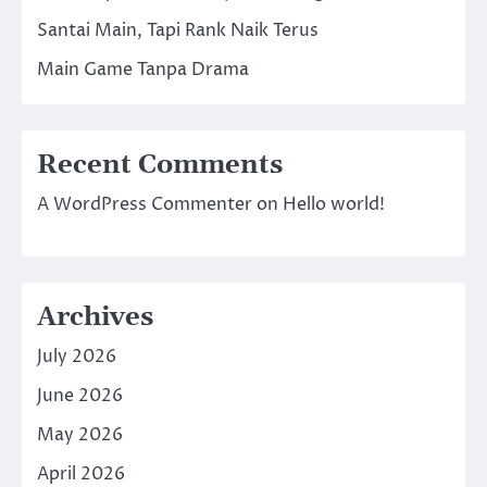
Santai Main, Tapi Rank Naik Terus
Main Game Tanpa Drama
Recent Comments
A WordPress Commenter
on
Hello world!
Archives
July 2026
June 2026
May 2026
April 2026