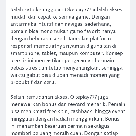
Salah satu keunggulan Okeplay777 adalah akses
mudah dan cepat ke semua game. Dengan
antarmuka intuitif dan navigasi sederhana,
pemain bisa menemukan game favorit hanya
dengan beberapa scroll. Tampilan platform
responsif membuatnya nyaman digunakan di
smartphone, tablet, maupun komputer. Konsep
praktis ini memastikan pengalaman bermain
bebas stres dan tetap menyenangkan, sehingga
waktu gabut bisa diubah menjadi momen yang
produktif dan seru.
Selain kemudahan akses, Okeplay777 juga
menawarkan bonus dan reward menarik. Pemain
bisa menikmati free spin, cashback, hingga event
mingguan dengan hadiah menggiurkan. Bonus
ini menambah keseruan bermain sekaligus
memberi peluang meraih cuan. Dengan setiap