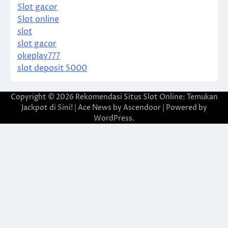
Slot gacor
Slot online
slot
slot gacor
okeplay777
slot deposit 5000
Copyright © 2026
Rekomendasi Situs Slot Online: Temukan
Jackpot di Sini!
| Ace News by
Ascendoor
| Powered by
WordPress
.