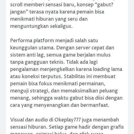
scroll memberi sensasi baru, konsep “gabut?
jangan” terasa nyata karena pemain bisa
menikmati hiburan yang seru dan
menguntungkan sekaligus.
Performa platform menjadi salah satu
keunggulan utama. Dengan server cepat dan
sistem anti lag, semua game berjalan mulus
tanpa gangguan teknis. Tidak ada lagi
pengalaman menjengkelkan karena loading lama
atau koneksi terputus. Stabilitas ini membuat
pemain bisa fokus menikmati permainan,
menguji strategi, dan memaksimalkan peluang
menang, sehingga waktu gabut bisa diisi dengan
cara yang menyenangkan dan bermanfaat.
Visual dan audio di Okeplay777 juga menambah
sensasi hiburan. Setiap game hadir dengan grafis