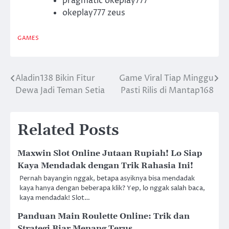
pragmatic okeplay777
okeplay777 zeus
GAMES
Aladin138 Bikin Fitur
Game Viral Tiap Minggu
Post
Dewa Jadi Teman Setia
Pasti Rilis di Mantap168
navigation
Related Posts
Maxwin Slot Online Jutaan Rupiah! Lo Siap
Kaya Mendadak dengan Trik Rahasia Ini!
Pernah bayangin nggak, betapa asyiknya bisa mendadak
kaya hanya dengan beberapa klik? Yep, lo nggak salah baca,
kaya mendadak! Slot…
Panduan Main Roulette Online: Trik dan
Strategi Biar Menang Terus