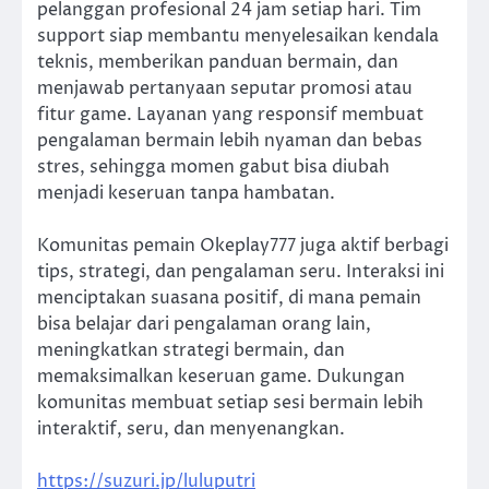
pelanggan profesional 24 jam setiap hari. Tim
support siap membantu menyelesaikan kendala
teknis, memberikan panduan bermain, dan
menjawab pertanyaan seputar promosi atau
fitur game. Layanan yang responsif membuat
pengalaman bermain lebih nyaman dan bebas
stres, sehingga momen gabut bisa diubah
menjadi keseruan tanpa hambatan.
Komunitas pemain Okeplay777 juga aktif berbagi
tips, strategi, dan pengalaman seru. Interaksi ini
menciptakan suasana positif, di mana pemain
bisa belajar dari pengalaman orang lain,
meningkatkan strategi bermain, dan
memaksimalkan keseruan game. Dukungan
komunitas membuat setiap sesi bermain lebih
interaktif, seru, dan menyenangkan.
https://suzuri.jp/luluputri