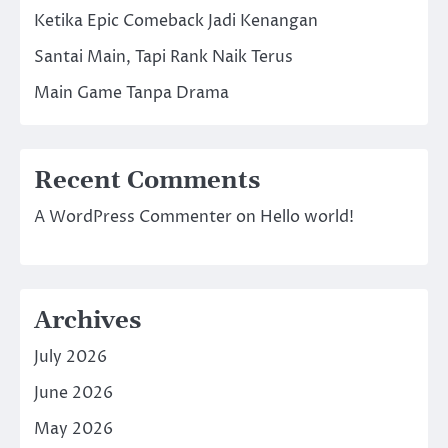
Ketika Epic Comeback Jadi Kenangan
Santai Main, Tapi Rank Naik Terus
Main Game Tanpa Drama
Recent Comments
A WordPress Commenter
on
Hello world!
Archives
July 2026
June 2026
May 2026