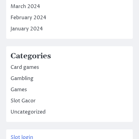
March 2024
February 2024
January 2024
Categories
Card games
Gambling
Games
Slot Gacor
Uncategorized
Slot login