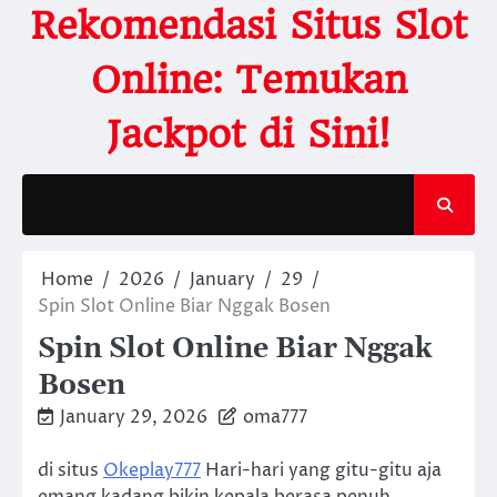
Skip
Rekomendasi Situs Slot
to
content
Online: Temukan
Jackpot di Sini!
Home
2026
January
29
Spin Slot Online Biar Nggak Bosen
Spin Slot Online Biar Nggak
Bosen
January 29, 2026
oma777
di situs
Okeplay777
Hari-hari yang gitu-gitu aja