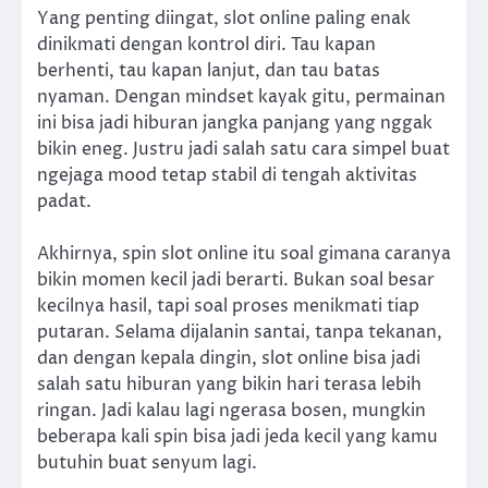
Yang penting diingat, slot online paling enak
dinikmati dengan kontrol diri. Tau kapan
berhenti, tau kapan lanjut, dan tau batas
nyaman. Dengan mindset kayak gitu, permainan
ini bisa jadi hiburan jangka panjang yang nggak
bikin eneg. Justru jadi salah satu cara simpel buat
ngejaga mood tetap stabil di tengah aktivitas
padat.
Akhirnya, spin slot online itu soal gimana caranya
bikin momen kecil jadi berarti. Bukan soal besar
kecilnya hasil, tapi soal proses menikmati tiap
putaran. Selama dijalanin santai, tanpa tekanan,
dan dengan kepala dingin, slot online bisa jadi
salah satu hiburan yang bikin hari terasa lebih
ringan. Jadi kalau lagi ngerasa bosen, mungkin
beberapa kali spin bisa jadi jeda kecil yang kamu
butuhin buat senyum lagi.