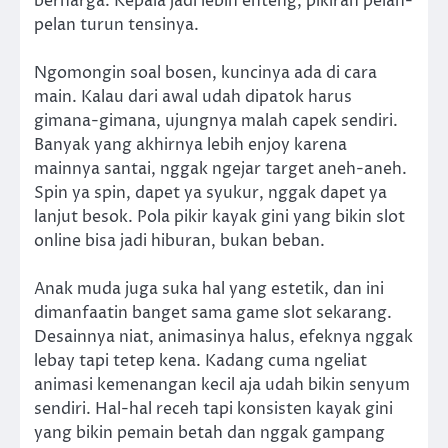
berharga. Kepala jadi lebih enteng, pikiran pelan-
pelan turun tensinya.
Ngomongin soal bosen, kuncinya ada di cara
main. Kalau dari awal udah dipatok harus
gimana-gimana, ujungnya malah capek sendiri.
Banyak yang akhirnya lebih enjoy karena
mainnya santai, nggak ngejar target aneh-aneh.
Spin ya spin, dapet ya syukur, nggak dapet ya
lanjut besok. Pola pikir kayak gini yang bikin slot
online bisa jadi hiburan, bukan beban.
Anak muda juga suka hal yang estetik, dan ini
dimanfaatin banget sama game slot sekarang.
Desainnya niat, animasinya halus, efeknya nggak
lebay tapi tetep kena. Kadang cuma ngeliat
animasi kemenangan kecil aja udah bikin senyum
sendiri. Hal-hal receh tapi konsisten kayak gini
yang bikin pemain betah dan nggak gampang