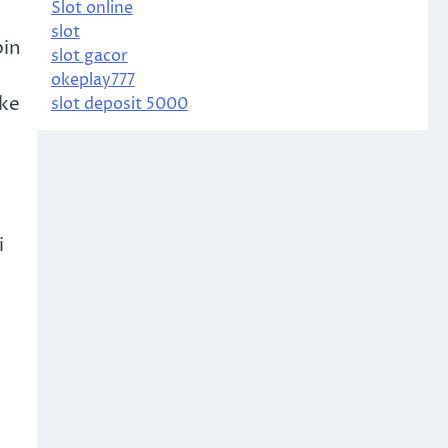
Slot online
slot
pin
slot gacor
okeplay777
 ke
slot deposit 5000
i
n