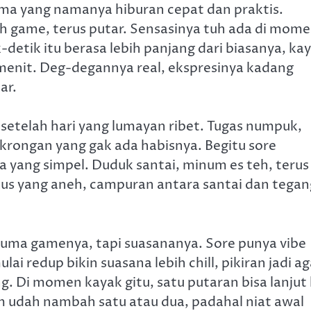
a yang namanya hiburan cepat dan praktis.
lih game, terus putar. Sensasinya tuh ada di mom
detik itu berasa lebih panjang dari biasanya, ka
 menit. Deg-degannya real, ekspresinya kadang
ar.
g setelah hari yang lumayan ribet. Tugas numpuk,
gkrongan yang gak ada habisnya. Begitu sore
 yang simpel. Duduk santai, minum es teh, terus
fokus yang aneh, campuran antara santai dan tegan
cuma gamenya, tapi suasananya. Sore punya vibe
ai redup bikin suasana lebih chill, pikiran jadi a
ng. Di momen kayak gitu, satu putaran bisa lanjut
m udah nambah satu atau dua, padahal niat awal