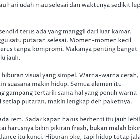
alau hari udah mau selesai dan waktunya sedikit le
endiri terus ada yang manggil dari luar kamar.
unggu satu putaran selesai. Momen-momen kecil
an terus tanpa kompromi. Makanya penting banget
lu jauh.
k hiburan visual yang simpel. Warna-warna cerah,
ikin suasana makin hidup. Semua elemen itu
ng gampang tertarik sama hal yang penuh warna
i setiap putaran, makin lengkap deh paketnya.
 ada rem. Sadar kapan harus berhenti itu jauh lebi
ai harusnya bikin pikiran fresh, bukan malah biki
alance itu kunci. Hiburan oke, tapi hidup tetap jal