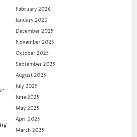
February 2026
January 2026
December 2025
November 2025
October 2025
September 2025
August 2025
,
July 2025
an
June 2025
May 2025
April 2025
ong
March 2025