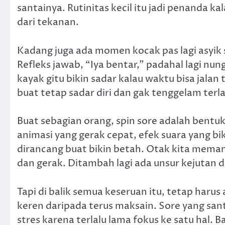
santainya. Rutinitas kecil itu jadi penanda k
dari tekanan.
Kadang juga ada momen kocak pas lagi asyik s
Refleks jawab, “Iya bentar,” padahal lagi n
kayak gitu bikin sadar kalau waktu bisa jal
buat tetap sadar diri dan gak tenggelam terla
Buat sebagian orang, spin sore adalah bentu
animasi yang gerak cepat, efek suara yang b
dirancang buat bikin betah. Otak kita mema
dan gerak. Ditambah lagi ada unsur kejutan d
Tapi di balik semua keseruan itu, tetap harus
keren daripada terus maksain. Sore yang sant
stres karena terlalu lama fokus ke satu hal. B