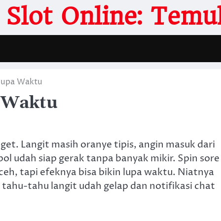
Slot Online: Temuk
Lupa Waktu
 Waktu
get. Langit masih oranye tipis, angin masuk dari
mpol udah siap gerak tanpa banyak mikir. Spin sore
eh, tapi efeknya bisa bikin lupa waktu. Niatnya
tahu-tahu langit udah gelap dan notifikasi chat