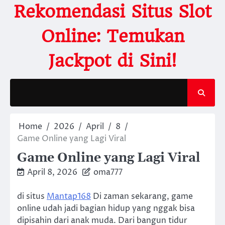
Skip
Rekomendasi Situs Slot
to
content
Online: Temukan
Jackpot di Sini!
Home
2026
April
8
Game Online yang Lagi Viral
Game Online yang Lagi Viral
April 8, 2026
oma777
di situs
Mantap168
Di zaman sekarang, game
online udah jadi bagian hidup yang nggak bisa
dipisahin dari anak muda. Dari bangun tidur