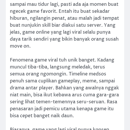
sampai mau tidur lagi, pasti ada aja momen buat
ngecek game favorit. Entah itu buat sekadar
hiburan, ngilangin penat, atau malah jadi tempat
buat nunjukin skill biar diakui satu server. Yang
jelas, game online yang lagi viral selalu punya
daya tarik sendiri yang bikin banyak orang susah
move on.
Fenomena game viral tuh unik banget. Kadang
muncul tiba-tiba, langsung meledak, terus
semua orang ngomongin. Timeline medsos
penuh sama cuplikan gameplay, meme, sampai
drama antar player. Bahkan yang awalnya nggak
niat main, bisa ikut kebawa arus cuma gara-gara
sering lihat temen-temennya seru-seruan. Rasa
penasaran jadi pemicu utama kenapa game itu
bisa cepet banget naik daun.
Biasanya, game yang lagi viral punya konsep