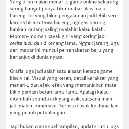
Yang bikin makin menarik, game online sekarang
sering banget punya fitur mabar alias main
bareng. Ini yang bikin pengalaman jadi lebih seru
karena bisa ketawa bareng, ngegas bareng,
bahkan kadang saling nyalahin kalau kalah.
Momen-momen kayak gini yang sering jadi
cerita lucu dan dikenang lama. Nggak jarang juga
dari mabar ini muncul persahabatan baru yang
berlanjut di dunia nyata.
Grafis juga jadi salah satu alasan kenapa game
bisa viral. Visual yang keren, detail karakter yang
menarik, dan efek-efek yang memanjakan mata
bikin pemain betah lama-lama. Apalagi kalau
ditambah soundtrack yang asik, suasana main
jadi makin immersive. Serasa masuk ke dunia lain
yang penuh petualangan.
Tapi bukan cuma soal tampilan, update rutin juga