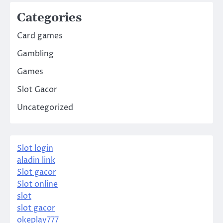
Categories
Card games
Gambling
Games
Slot Gacor
Uncategorized
Slot login
aladin link
Slot gacor
Slot online
slot
slot gacor
okeplay777