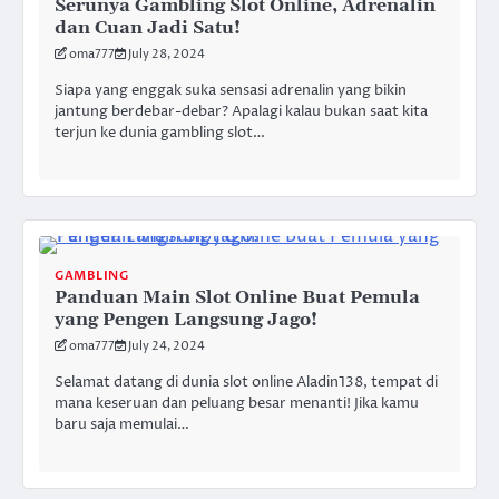
Serunya Gambling Slot Online, Adrenalin
dan Cuan Jadi Satu!
oma777
July 28, 2024
Siapa yang enggak suka sensasi adrenalin yang bikin
jantung berdebar-debar? Apalagi kalau bukan saat kita
terjun ke dunia gambling slot…
GAMBLING
Panduan Main Slot Online Buat Pemula
yang Pengen Langsung Jago!
oma777
July 24, 2024
Selamat datang di dunia slot online Aladin138, tempat di
mana keseruan dan peluang besar menanti! Jika kamu
baru saja memulai…