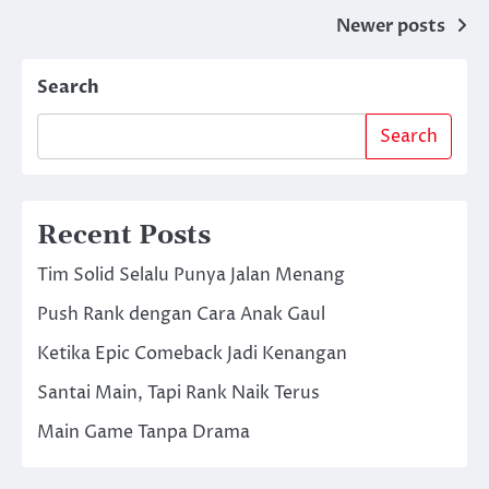
Posts
Newer posts
navigation
Search
Search
Recent Posts
Tim Solid Selalu Punya Jalan Menang
Push Rank dengan Cara Anak Gaul
Ketika Epic Comeback Jadi Kenangan
Santai Main, Tapi Rank Naik Terus
Main Game Tanpa Drama