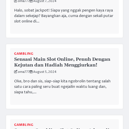
oma777
August 7, 2024
Halo, sobat jackpot! Siapa yang nggak pengen kaya raya
dalam sekejap? Bayangkan aja, cuma dengan sekali putar
slot online di…
GAMBLING
Sensasi Main Slot Online, Penuh Dengan
Kejutan dan Hadiah Menggiurkan!
oma777
August 5, 2024
Oke, bro dan sis, siap-siap kita ngobrolin tentang salah
satu cara paling seru buat ngejailin waktu luang dan,
siapa tahu,…
GAMBLING