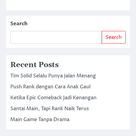
Search
Search
Recent Posts
Tim Solid Selalu Punya Jalan Menang
Push Rank dengan Cara Anak Gaul
Ketika Epic Comeback Jadi Kenangan
Santai Main, Tapi Rank Naik Terus
Main Game Tanpa Drama