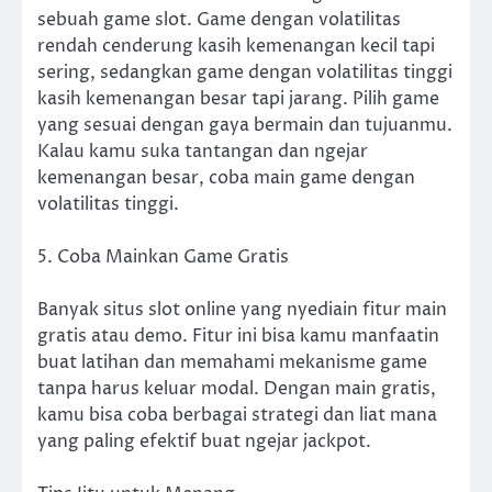
sebuah game slot. Game dengan volatilitas
rendah cenderung kasih kemenangan kecil tapi
sering, sedangkan game dengan volatilitas tinggi
kasih kemenangan besar tapi jarang. Pilih game
yang sesuai dengan gaya bermain dan tujuanmu.
Kalau kamu suka tantangan dan ngejar
kemenangan besar, coba main game dengan
volatilitas tinggi.
5. Coba Mainkan Game Gratis
Banyak situs slot online yang nyediain fitur main
gratis atau demo. Fitur ini bisa kamu manfaatin
buat latihan dan memahami mekanisme game
tanpa harus keluar modal. Dengan main gratis,
kamu bisa coba berbagai strategi dan liat mana
yang paling efektif buat ngejar jackpot.