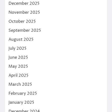
December 2025
November 2025
October 2025
September 2025
August 2025
July 2025
June 2025
May 2025
April 2025
March 2025
February 2025
January 2025
December 2024