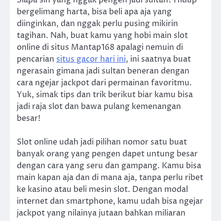
Siapa sih yang nggak pengen jadi sultan? Hidup
bergelimang harta, bisa beli apa aja yang
diinginkan, dan nggak perlu pusing mikirin
tagihan. Nah, buat kamu yang hobi main slot
online di situs Mantap168 apalagi nemuin di
pencarian
situs gacor hari ini
, ini saatnya buat
ngerasain gimana jadi sultan beneran dengan
cara ngejar jackpot dari permainan favoritmu.
Yuk, simak tips dan trik berikut biar kamu bisa
jadi raja slot dan bawa pulang kemenangan
besar!
Slot online udah jadi pilihan nomor satu buat
banyak orang yang pengen dapet untung besar
dengan cara yang seru dan gampang. Kamu bisa
main kapan aja dan di mana aja, tanpa perlu ribet
ke kasino atau beli mesin slot. Dengan modal
internet dan smartphone, kamu udah bisa ngejar
jackpot yang nilainya jutaan bahkan miliaran