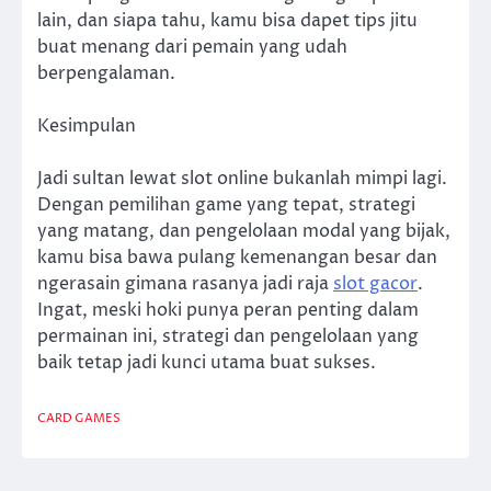
lain, dan siapa tahu, kamu bisa dapet tips jitu
buat menang dari pemain yang udah
berpengalaman.
Kesimpulan
Jadi sultan lewat slot online bukanlah mimpi lagi.
Dengan pemilihan game yang tepat, strategi
yang matang, dan pengelolaan modal yang bijak,
kamu bisa bawa pulang kemenangan besar dan
ngerasain gimana rasanya jadi raja
slot gacor
.
Ingat, meski hoki punya peran penting dalam
permainan ini, strategi dan pengelolaan yang
baik tetap jadi kunci utama buat sukses.
CARD GAMES