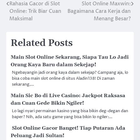
Rahasia Gacor di Slot
Slot Online Maxwin:
Post
Online: Trik Biar Cuan
Bagaimana Cara Kerja dan
navigation
Maksimal
Menang Besar?
Related Posts
Main Slot Online Sekarang, Siapa Tau Lo Jadi
Orang Kaya Baru dalam Sekejap!
Ngebayangin jadi orang kaya dalam sekejap? Gampang aja, lo
bisa coba main slot online di situs Aladin138! Di zaman
sekarang,…
Main Sic Bo di Live Casino: Jackpot Raksasa
dan Cuan Gede Bikin Ngiler!
Lo lagi nyari permainan kasino yang bisa bikin deg-degan dan
baper? Nih, ada satu game yang bisa bikin lo ngiler:…
Slot Online Gacor Banget! Tiap Putaran Ada
Peluang Jadi Sultan!