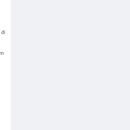
 di
am