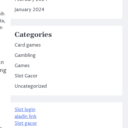
January 2024
ih
ta,
an
Categories
Card games
Gambling
an
Games
ang
Slot Gacor
Uncategorized
i
Slot login
aladin link
Slot gacor