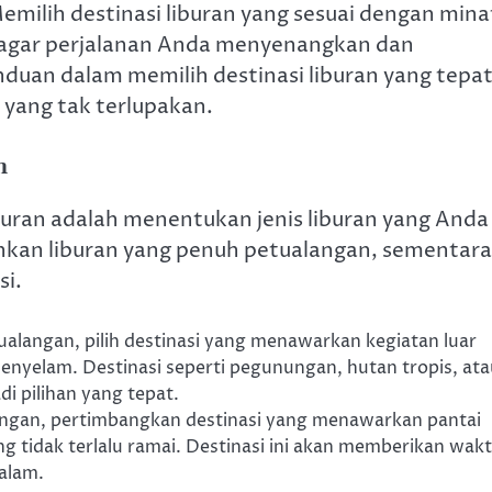
emilih destinasi liburan yang sesuai dengan mina
g agar perjalanan Anda menyenangkan dan
duan dalam memilih destinasi liburan yang tepa
yang tak terlupakan.
n
buran adalah menentukan jenis liburan yang Anda
nkan liburan yang penuh petualangan, sementara
si.
tualangan, pilih destinasi yang menawarkan kegiatan luar
menyelam. Destinasi seperti pegunungan, hutan tropis, at
i pilihan yang tepat.
nangan, pertimbangkan destinasi yang menawarkan pantai
ang tidak terlalu ramai. Destinasi ini akan memberikan wak
alam.