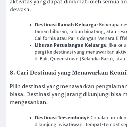
aktivitas yang dapat dinikmati oleh semua 
dewasa.
Destinasi Ramah Keluarga
: Beberapa de
taman hiburan, kebun binatang, atau resor
California atau Paris dengan Menara Eiffe
Liburan Petualangan Keluarga
: Jika ke
pergi ke destinasi yang menawarkan aktivi
di Bali, Queenstown (Selandia Baru), atau 
8. Cari Destinasi yang Menawarkan Keun
Pilih destinasi yang menawarkan pengalama
biasa. Destinasi yang jarang dikunjungi bisa
mengesankan.
Destinasi Tersembunyi
: Cobalah untuk me
dikunjungi wisatawan. Tempat-tempat sepe