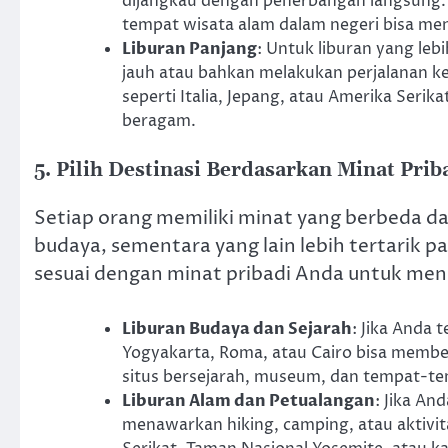
dijangkau dengan penerbangan langsung. D
tempat wisata alam dalam negeri bisa menj
Liburan Panjang
: Untuk liburan yang le
jauh atau bahkan melakukan perjalanan k
seperti Italia, Jepang, atau Amerika Seri
beragam.
5. Pilih Destinasi Berdasarkan Minat Prib
Setiap orang memiliki minat yang berbeda da
budaya, sementara yang lain lebih tertarik p
sesuai dengan minat pribadi Anda untuk m
Liburan Budaya dan Sejarah
: Jika Anda 
Yogyakarta, Roma, atau Cairo bisa membe
situs bersejarah, museum, dan tempat-te
Liburan Alam dan Petualangan
: Jika An
menawarkan hiking, camping, atau aktivita