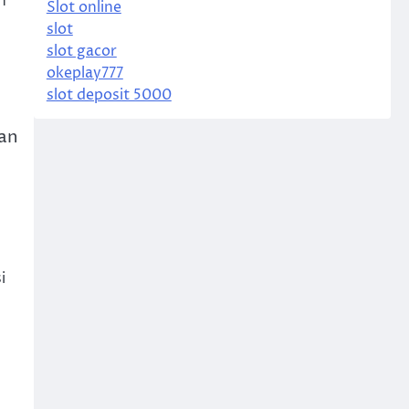
n
Slot online
slot
slot gacor
okeplay777
slot deposit 5000
an
i