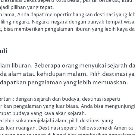
estinasi dekat seperti kota besar, pantai terdekat, atau
adi pilihan yang tepat.
bih lama, Anda dapat mempertimbangkan destinasi yang leb
eliling negara. Negara-negara dengan banyak tempat wisa
kat, bisa memberikan pengalaman liburan yang lebih kaya d
adi
lam liburan. Beberapa orang menyukai sejarah d
ada alam atau kehidupan malam. Pilih destinasi y
endapatkan pengalaman yang lebih memuaskan.
tertarik dengan sejarah dan budaya, destinasi seperti
rikan pengalaman yang luar biasa. Anda bisa mengunjung
mpat budaya yang kaya akan sejarah.
da lebih suka menjelajahi alam, pilih destinasi yang
s luar ruangan. Destinasi seperti Yellowstone di Amerika