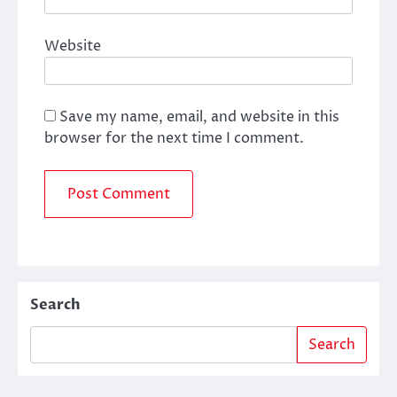
Website
Save my name, email, and website in this
browser for the next time I comment.
Search
Search