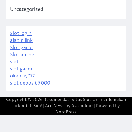
Uncategorized
Slot login
aladin link
Slot gacor
Slot online
slot
slot gacor
okeplay777
slot deposit 5000
Copyright © 2026
Rekomendasi Situs Slot Online: Temukan
Jackpot di Sini!
| Ace News by
Ascendoor
| Powered by
WordPress
.