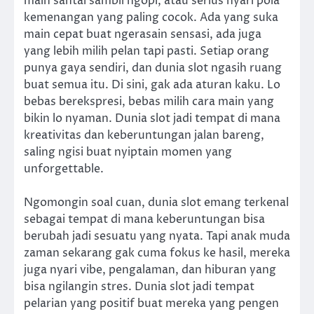
main santai sambil ngopi, atau serius nyari pola
kemenangan yang paling cocok. Ada yang suka
main cepat buat ngerasain sensasi, ada juga
yang lebih milih pelan tapi pasti. Setiap orang
punya gaya sendiri, dan dunia slot ngasih ruang
buat semua itu. Di sini, gak ada aturan kaku. Lo
bebas berekspresi, bebas milih cara main yang
bikin lo nyaman. Dunia slot jadi tempat di mana
kreativitas dan keberuntungan jalan bareng,
saling ngisi buat nyiptain momen yang
unforgettable.
Ngomongin soal cuan, dunia slot emang terkenal
sebagai tempat di mana keberuntungan bisa
berubah jadi sesuatu yang nyata. Tapi anak muda
zaman sekarang gak cuma fokus ke hasil, mereka
juga nyari vibe, pengalaman, dan hiburan yang
bisa ngilangin stres. Dunia slot jadi tempat
pelarian yang positif buat mereka yang pengen