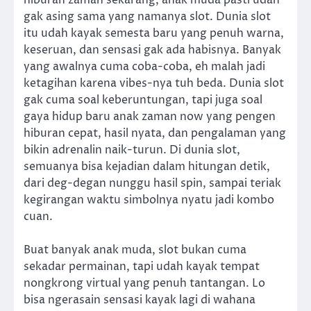
hiburan zaman sekarang, anak muda pasti udah
gak asing sama yang namanya slot. Dunia slot
itu udah kayak semesta baru yang penuh warna,
keseruan, dan sensasi gak ada habisnya. Banyak
yang awalnya cuma coba-coba, eh malah jadi
ketagihan karena vibes-nya tuh beda. Dunia slot
gak cuma soal keberuntungan, tapi juga soal
gaya hidup baru anak zaman now yang pengen
hiburan cepat, hasil nyata, dan pengalaman yang
bikin adrenalin naik-turun. Di dunia slot,
semuanya bisa kejadian dalam hitungan detik,
dari deg-degan nunggu hasil spin, sampai teriak
kegirangan waktu simbolnya nyatu jadi kombo
cuan.
Buat banyak anak muda, slot bukan cuma
sekadar permainan, tapi udah kayak tempat
nongkrong virtual yang penuh tantangan. Lo
bisa ngerasain sensasi kayak lagi di wahana