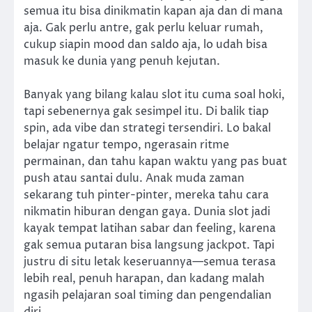
semua itu bisa dinikmatin kapan aja dan di mana
aja. Gak perlu antre, gak perlu keluar rumah,
cukup siapin mood dan saldo aja, lo udah bisa
masuk ke dunia yang penuh kejutan.
Banyak yang bilang kalau slot itu cuma soal hoki,
tapi sebenernya gak sesimpel itu. Di balik tiap
spin, ada vibe dan strategi tersendiri. Lo bakal
belajar ngatur tempo, ngerasain ritme
permainan, dan tahu kapan waktu yang pas buat
push atau santai dulu. Anak muda zaman
sekarang tuh pinter-pinter, mereka tahu cara
nikmatin hiburan dengan gaya. Dunia slot jadi
kayak tempat latihan sabar dan feeling, karena
gak semua putaran bisa langsung jackpot. Tapi
justru di situ letak keseruannya—semua terasa
lebih real, penuh harapan, dan kadang malah
ngasih pelajaran soal timing dan pengendalian