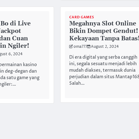
CARD GAMES
 Bo di Live
Megahnya Slot Online
Jackpot
Bikin Dompet Gendut!
 dan Cuan
Kekayaan Tanpa Batas
in Ngiler!
oma777
August 2, 2024
gust 6, 2024
Di era digital yang serba canggih
ini, segala sesuatu menjadi lebih
i permainan kasino
mudah diakses, termasuk dunia
kin deg-degan dan
perjudian dalam situs Mantap168
ada satu game yang
Salah…
 ngiler:…