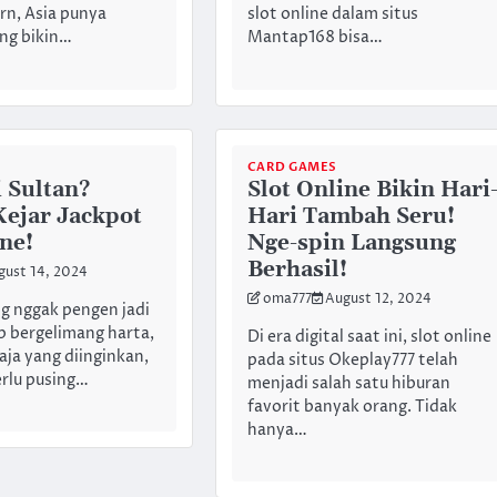
rn, Asia punya
slot online dalam situs
ng bikin…
Mantap168 bisa…
CARD GAMES
 Sultan?
Slot Online Bikin Hari
ejar Jackpot
Hari Tambah Seru!
ine!
Nge-spin Langsung
Berhasil!
gust 14, 2024
oma777
August 12, 2024
ng nggak pengen jadi
p bergelimang harta,
Di era digital saat ini, slot online
 aja yang diinginkan,
pada situs Okeplay777 telah
rlu pusing…
menjadi salah satu hiburan
favorit banyak orang. Tidak
hanya…